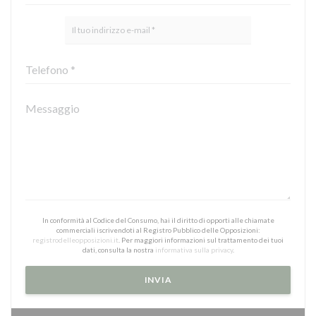
In conformità al Codice del Consumo, hai il diritto di opporti alle chiamate
commerciali iscrivendoti al Registro Pubblico delle Opposizioni:
registrodelleopposizioni.it
. Per maggiori informazioni sul trattamento dei tuoi
dati, consulta la nostra
informativa sulla privacy
.