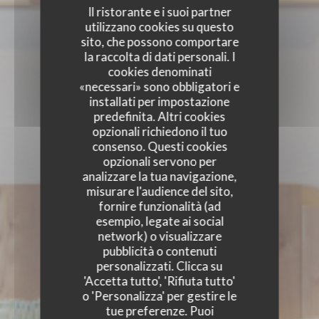
Il ristorante e i suoi partner
utilizzano cookies su questo
sito, che possono comportare
la raccolta di dati personali. I
cookies denominati
«necessari» sono obbligatori e
installati per impostazione
predefinita. Altri cookies
opzionali richiedono il tuo
consenso. Questi cookies
opzionali servono per
analizzare la tua navigazione,
misurare l'audience del sito,
fornire funzionalità (ad
esempio, legate ai social
network) o visualizzare
pubblicità o contenuti
personalizzati. Clicca su
'Accetta tutto', 'Rifiuta tutto'
o 'Personalizza' per gestire le
tue preferenze. Puoi