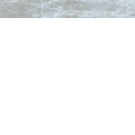
Cet été, les réservatio
malgré tout télépho
L'équipe de L’Emprein