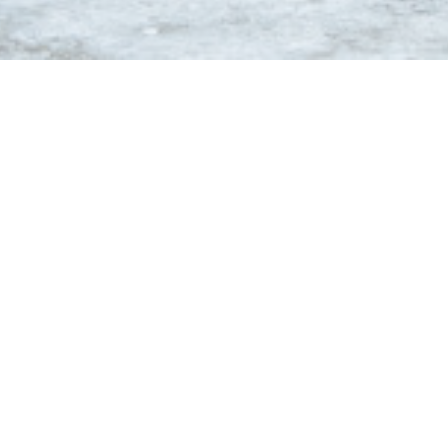
L'Empreinte Restaurant
ns se font uniquement pour l'intérieur du restaurant, à cause du risq
ner ou passer directement si le temps le permets car nous avons un
accueillir.
te est heureuse de vous accueillir dans un cadre chaleureux et vous 
cuisine conviviale et réconfortante.