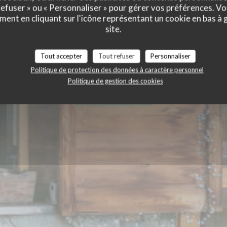
 refuser » ou « Personnaliser » pour gérer vos préférences. V
ment en cliquant sur l'icône représentant un cookie en bas à
site.
ESTAURANT
Tout accepter
Tout refuser
Personnaliser
NE BISTRONOMIQUE FRANÇAISE
|
ALPE 
Politique de protection des données à caractère personnel
Politique de gestion des cookies
RÉSERVER