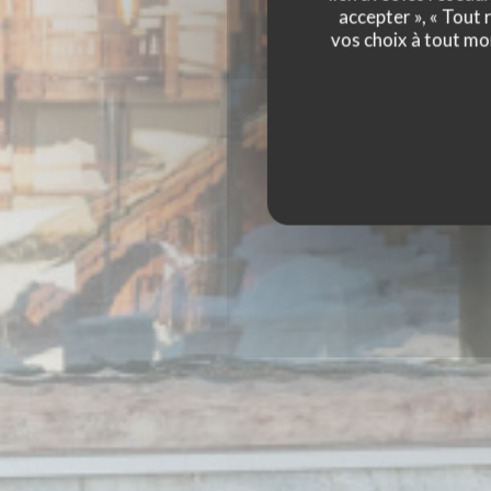
accepter », « Tout
vos choix à tout mo
L'EMPREINTE R
CUISI