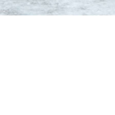
ue de pluie. Vous pouvez
e terrasse pour vous
invite à découvrir une