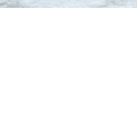
L'Empreinte Restaurant
The team of L’Empreinte restaurant is glad to welcome
you in a cosy environment and invite you to discover a
wintery yet comforting french cuisine. Enjoy this moment
by letting Lea and Solene take a good care of you while
our chef Antoine and his brother Geoffrey please your
palate.
Our restaurant being intimistic with around 25 seats, feel
free to give us a phone call for any group request. We’ll
be answering from 5P.M. to 6:45P.M. (+33476804114).