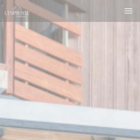
Πίνακας διαχείρισης "Μπισκότων" (Cookies)