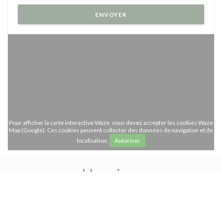
Pour afficher la carte interactive Waze, vous devez accepter les cookies Waze
Map (Google). Ces cookies peuvent collecter des données de navigation et de
localisation.
Autoriser
Horaires
access_time