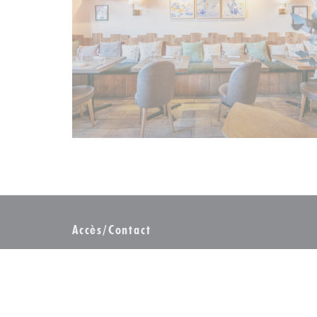
Accès/Contact
77 Av. des Jeux - Galerie de l'Ours Blanc 38750 Alpe
((ouvre une nouvelle fenêtre))
d'Huez
04 76 80 41 14