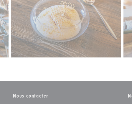
Nous contacter
N
In
co
RÉSERVER